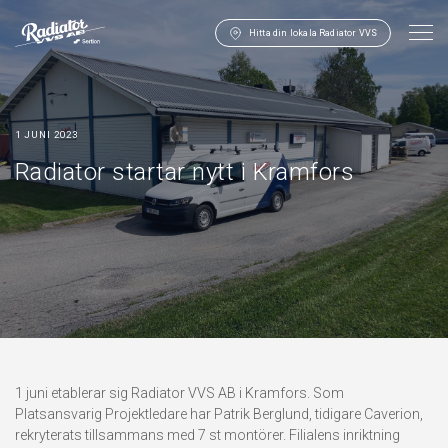
Hitta din lokala Radiator VVS
1 JUNI 2023
Radiator startar nytt i Kramfors
1 juni etablerar sig Radiator VVS AB i Kramfors. Som
Platsansvarig Projektledare har Patrik Berglund, tidigare Caverion,
rekryterats tillsammans med 7 st montörer. Filialens inriktning