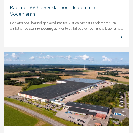
Radiator VVS utvecklar boende och turism i
Söderhamn
Radiator VVS har nyligen avslutat två viktiga projekt i Söderhamn: en
omfattande stamrenovering av kvarteret Tallbacken och installationerna...