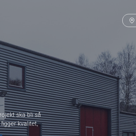
rojekt ska bli så
igger kvalitet,