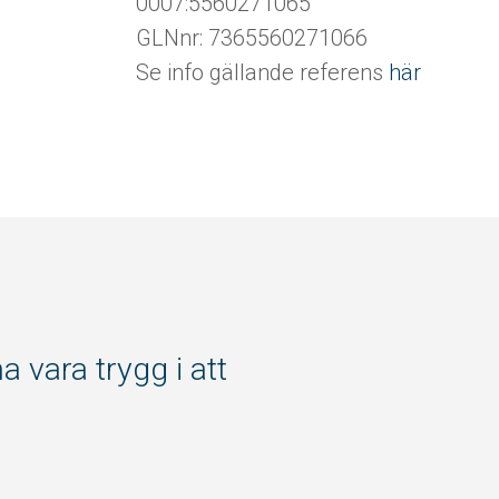
0007:5560271065
GLNnr: 7365560271066
Se info gällande referens
här
 vara trygg i att