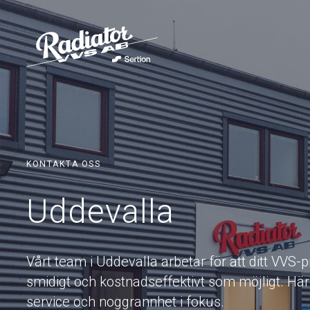
KONTAKTA OSS
Uddevalla
Vårt team i Uddevalla arbetar för att ditt VVS-p
smidigt och kostnadseffektivt som möjligt. Här l
service och noggrannhet i fokus.