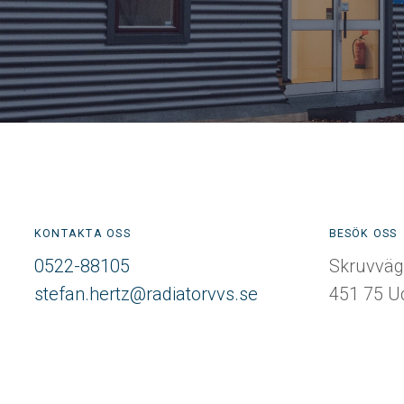
KONTAKTA OSS
BESÖK OSS
0522-88105
Skruvväg
stefan.hertz@radiatorvvs.se
451 75 U