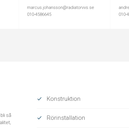
marcus.johansson@radiatorvvs.se
andre
010-4586645
010-
Konstruktion
bli så
Rörinstallation
litet,