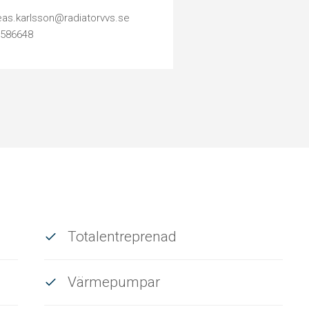
as.karlsson@radiatorvvs.se
4586648
Totalentreprenad
Värmepumpar