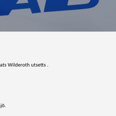
Mats Wilderoth utsetts .
jö.