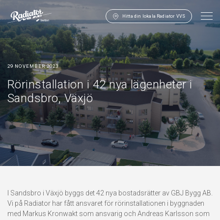
Hitta din lokala Radiator VVS
29 NOVEMBER 2023
Rörinstallation i 42 nya lägenheter i
Sandsbro, Växjö
I Sandsbro i Växjö byggs det 42 nya bostadsrätter av GBJ Bygg AB.
Vi på Radiator har fått ansvaret för rörinstallationen i byggnaden
med Markus Kronwakt som ansvarig och Andreas Karlsson som