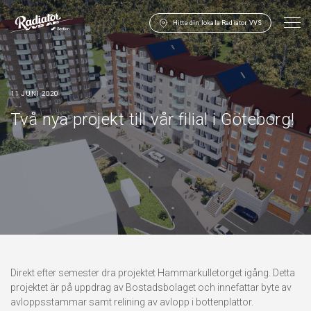
Hitta din lokala Radiator VVS
11 JUNI 2020
Två nya projekt till vår filial i Göteborg!
Direkt efter semester dra projektet Hammarkulletorget igång. Detta
projektet är på uppdrag av Bostadsbolaget och innefattar byte av
avloppsstammar samt relining av avlopp i bottenplattor.