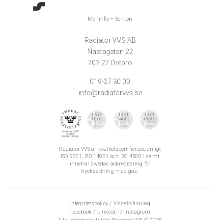
Mer info – Sertion
Radiator VVS AB
Nastagatan 22
702 27 Örebro
019-27 30 00
info@radiatorvvs.se
Radiator VVS är kvalitetscertifierade enligt
ISO 9001, ISO 14001 och ISO 45001 samt
innehar Swedac ackreditering för
trycksättning med gas.
Integritetspolicy
/
Visselblåsning
Facebook
/
Linkedin
/
Instagram