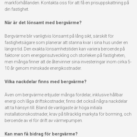
markförhållanden. Kontakta oss för att få en prisuppskattning på
din fastighet.
När är det lönsamt med bergvärme?
Bergvärme blir vanligtvis lönsamt på lång sikt, särskilt för
fastighetsägare som planerar att stanna kvar i sina hus under en
längre tid. Den exakta lönsamhetstiden kan variera beroende på
faktorer som energiprisutveckling och storleken på fastigheten,
men många finner att de återvinner sina investeringar inom cirka 5-
10 år genom minskade energikostnader.
Vilka nackdelar finns med bergvärme?
Även om bergvärme erbjuder många fördelar, inklusive hållbar
energi och låga driftskostnader, finns det också några nackdelar
att ta hänsyn till. Bland de vanligaste är höga initiala
installationskostnader, krav på tillräcklig markyta för borrning, och
beroende av el för drift av värmepumpen.
Kan man få bidrag för bergvärme?