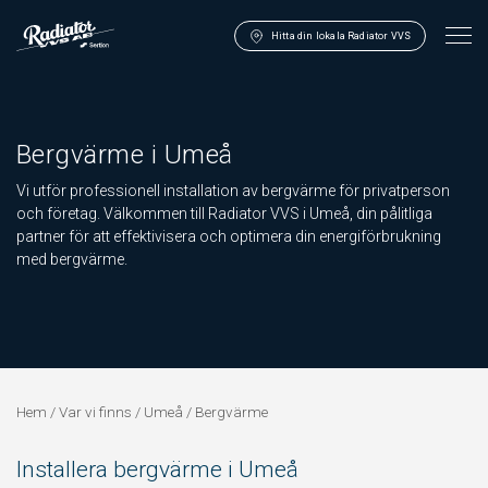
Hitta din lokala Radiator VVS
Bergvärme i Umeå
Vi utför professionell installation av bergvärme för privatperson
och företag. Välkommen till Radiator VVS i Umeå, din pålitliga
partner för att effektivisera och optimera din energiförbrukning
med bergvärme.
Hem
/
Var vi finns
/
Umeå
/
Bergvärme
Installera bergvärme i Umeå