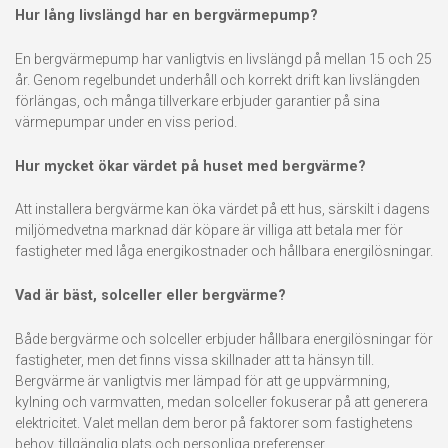
Hur lång livslängd har en bergvärmepump?
En bergvärmepump har vanligtvis en livslängd på mellan 15 och 25
år. Genom regelbundet underhåll och korrekt drift kan livslängden
förlängas, och många tillverkare erbjuder garantier på sina
värmepumpar under en viss period.
Hur mycket ökar värdet på huset med bergvärme?
Att installera bergvärme kan öka värdet på ett hus, särskilt i dagens
miljömedvetna marknad där köpare är villiga att betala mer för
fastigheter med låga energikostnader och hållbara energilösningar.
Vad är bäst, solceller eller bergvärme?
Både bergvärme och solceller erbjuder hållbara energilösningar för
fastigheter, men det finns vissa skillnader att ta hänsyn till.
Bergvärme är vanligtvis mer lämpad för att ge uppvärmning,
kylning och varmvatten, medan solceller fokuserar på att generera
elektricitet. Valet mellan dem beror på faktorer som fastighetens
behov, tillgänglig plats och personliga preferenser.